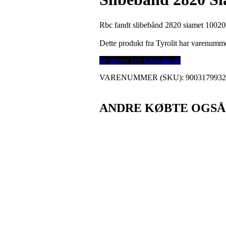
Rbc fandt slibebånd 2820 siamet 1002000
Dette produkt fra Tyrolit har varenumm
Se prisen hos Globaltools
VARENUMMER (SKU):
900317993
ANDRE KØBTE OGSÅ