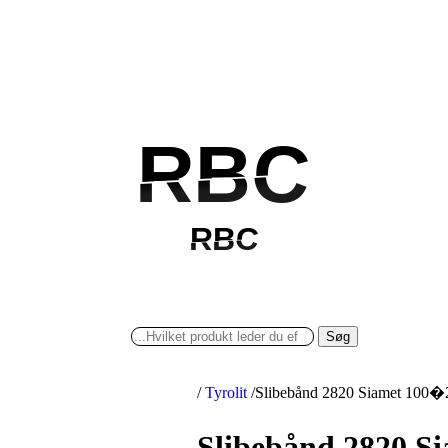
RBC
RBC
RBC
RBC
Søg
/
Tyrolit
/
Slibebånd 2820 Siamet 100�2
Slibebånd 2820 Si