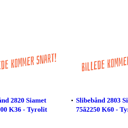
ånd 2820 Siamet
Slibebånd 2803 S
000 K36 - Tyrolit
75ã2250 K60 - Ty