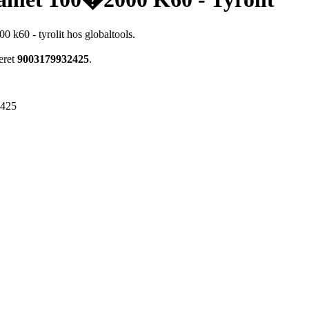
 k60 - tyrolit hos globaltools.
eret
9003179932425
.
2425