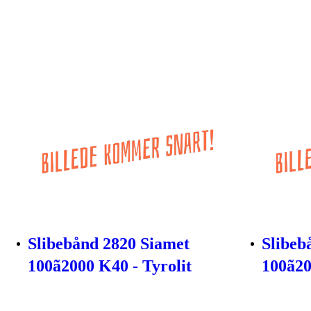
Slibebånd 2820 Siamet
Slibeb
100ã2000 K40 - Tyrolit
100ã2