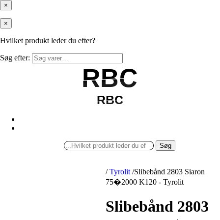
×
×
Hvilket produkt leder du efter?
Søg efter:
RBC
RBC
RBC
RBC
Søg
/
Tyrolit
/
Slibebånd 2803 Siaron
75�2000 K120 - Tyrolit
Slibebånd 2803