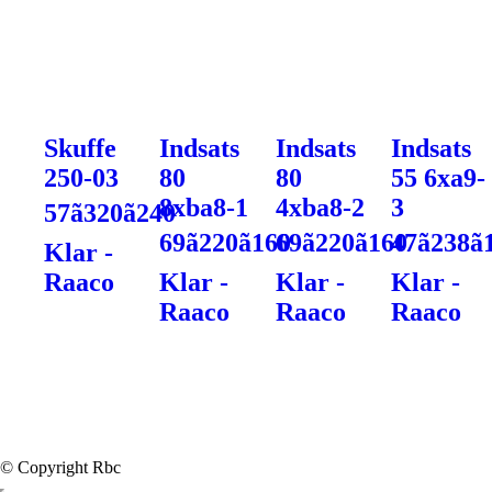
Skuffe
Indsats
Indsats
Indsats
250-03
80
80
55 6xa9-
8xba8-1
4xba8-2
3
57ã320ã240
69ã220ã160
69ã220ã160
47ã238ã
Klar -
Raaco
Klar -
Klar -
Klar -
Raaco
Raaco
Raaco
© Copyright Rbc