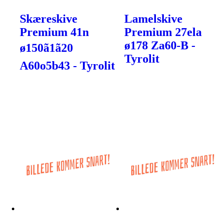
Skæreskive
Lamelskive
Premium 41n
Premium 27ela
ø178 Za60-B -
ø150ã1ã20
Tyrolit
A60o5b43 - Tyrolit