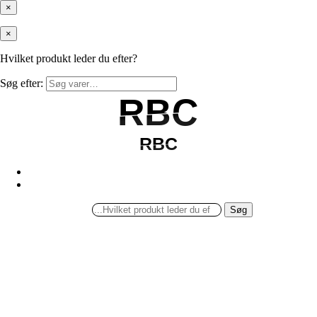
×
×
Hvilket produkt leder du efter?
Søg efter:
RBC
RBC
RBC
RBC
Søg