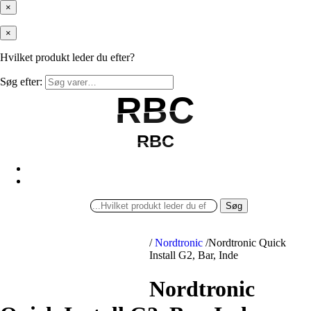
×
×
Hvilket produkt leder du efter?
Søg efter:
RBC
RBC
RBC
RBC
Søg
/
Nordtronic
/
Nordtronic Quick
Install G2, Bar, Inde
Nordtronic