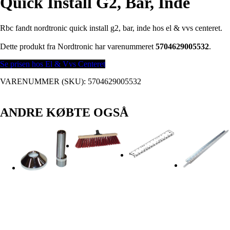
Quick Install G2, Bar, Inde
Rbc fandt nordtronic quick install g2, bar, inde hos el & vvs centeret.
Dette produkt fra Nordtronic har varenummeret
5704629005532
.
Se prisen hos El & Vvs Centeret
VARENUMMER (SKU):
5704629005532
ANDRE KØBTE OGSÅ